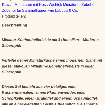
Miniatur-
Kawaii-Miniaturen mit Herz
,
Wichtel/ Miniaturen Zubehör
,
Küchenhelfer
Zubehör für Sammelfiguren wie Labubu & Co.
in
Produkt teilen:
Silberoptik
Beschreibung
Menge
Miniatur-Küchenhelferleiste mit 4 Utensilien – Moderne
Silberoptik
Verleihe deiner Miniaturküche einen modernen Glanz mit
dieser stilvollen Miniatur-Küchenhelferleiste in edler
Silberoptik.
Dieses Set besteht aus vier detailgetreuen
Küchenutensilien: einem Pfannenwender, einer
Schöpfkelle, einem Bratlöffel und einem Schaumlöffel,
alle an einer eleganten Leiste aufgehängt. Die silberne