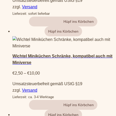
Umsatzsteuerbefreit gemäß UStG §19
zzgl.
Versand
Lieferzeit: sofort lieferbar
Gehe zum Produkt
Dieses
Produkt
weist
Wichtel Miniküchen Schränke, kompatibel auch mit
mehrere
Miniverse
Varianten
auf.
Preisspanne:
€
2,50
–
€
10,00
Die
€2,50
Umsatzsteuerbefreit gemäß UStG §19
Optionen
bis
zzgl.
Versand
können
€10,00
Lieferzeit: ca. 3-4 Werktage
auf
der
Gehe zum Produkt
Produktseite