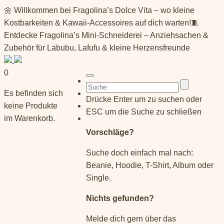
Springe
🌼 Willkommen bei Fragolina’s Dolce Vita – wo kleine
zum
Kostbarkeiten & Kawaii-Accessoires auf dich warten!🧵
Inhalt
Entdecke Fragolina’s Mini-Schneiderei – Anziehsachen &
Zubehör für Labubu, Lafufu & kleine Herzensfreunde
0
Suchen
Es befinden sich
nach:
Drücke Enter um zu suchen oder
keine Produkte
ESC um die Suche zu schließen
im Warenkorb.
Vorschläge?
Suche doch einfach mal nach:
Beanie, Hoodie, T-Shirt, Album oder
Single.
Nichts gefunden?
Melde dich gern über das