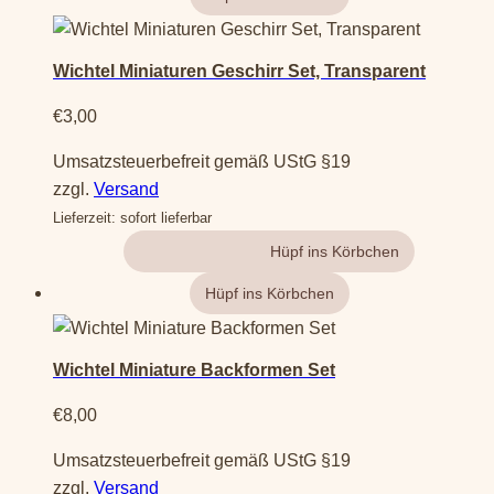
gewählt
werden
Wichtel Miniaturen Geschirr Set, Transparent
€
3,00
Umsatzsteuerbefreit gemäß UStG §19
zzgl.
Versand
Lieferzeit: sofort lieferbar
Gehe zum Produkt
Wichtel Miniature Backformen Set
€
8,00
Umsatzsteuerbefreit gemäß UStG §19
zzgl.
Versand