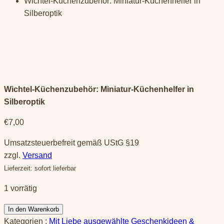
Wichtel-Küchenzubehör: Miniatur-Küchenhelfer in
Silberoptik
Wichtel-Küchenzubehör: Miniatur-Küchenhelfer in
Silberoptik
€
7,00
Umsatzsteuerbefreit gemäß UStG §19
zzgl.
Versand
Lieferzeit: sofort lieferbar
1 vorrätig
Wichtel-
In den Warenkorb
Küchenzubehör:
Kategorien :
Mit Liebe ausgewählte Geschenkideen &