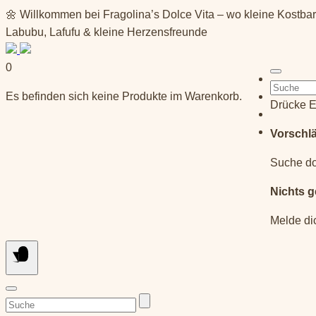
Springe
🌼 Willkommen bei Fragolina’s Dolce Vita – wo kleine Kostba
zum
Labubu, Lafufu & kleine Herzensfreunde
Inhalt
0
Suchen
Es befinden sich keine Produkte im Warenkorb.
nach:
Drücke E
Vorschl
Suche do
Nichts 
Melde di
Suchen