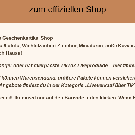
zum offiziellen Shop
re Geschenkartikel Shop
ubu /Lafufu, Wichtelzauber+Zubehör, Miniaturen, süße Kawa
ach Hause!
änger oder handverpackte TikTok-Liveprodukte – hier findes
ikel können Warensendung, größere Pakete können versicher
Angebote findest du in der Kategorie „Liveverkauf über Tik
Seite☺️ Ihr müsst nur auf den Barcode unten klicken. Wenn