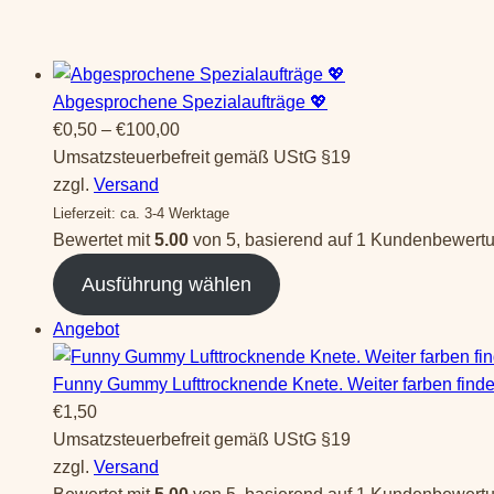
Abgesprochene Spezialaufträge 💖
Preisspanne:
€
0,50
–
€
100,00
€0,50
Umsatzsteuerbefreit gemäß UStG §19
bis
zzgl.
Versand
€100,00
Lieferzeit: ca. 3-4 Werktage
Bewertet mit
5.00
von 5, basierend auf
1
Kundenbewert
Ausführung wählen
Produkt
Angebot
im
Angebot
Funny Gummy Lufttrocknende Knete. Weiter farben findet
€
1,50
Umsatzsteuerbefreit gemäß UStG §19
zzgl.
Versand