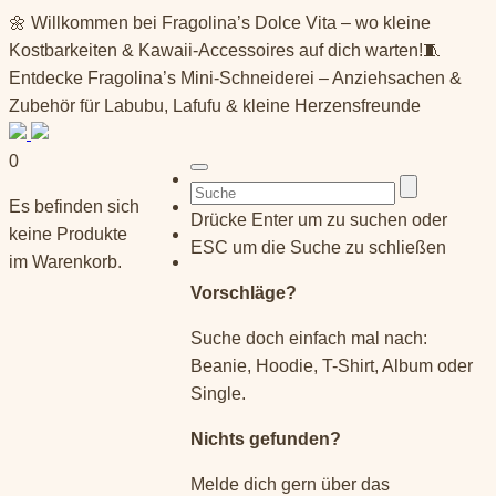
Springe
🌼 Willkommen bei Fragolina’s Dolce Vita – wo kleine
zum
Kostbarkeiten & Kawaii-Accessoires auf dich warten!🧵
Inhalt
Entdecke Fragolina’s Mini-Schneiderei – Anziehsachen &
Zubehör für Labubu, Lafufu & kleine Herzensfreunde
0
Suchen
Es befinden sich
nach:
Drücke Enter um zu suchen oder
keine Produkte
ESC um die Suche zu schließen
im Warenkorb.
Vorschläge?
Suche doch einfach mal nach:
Beanie, Hoodie, T-Shirt, Album oder
Single.
Nichts gefunden?
Melde dich gern über das