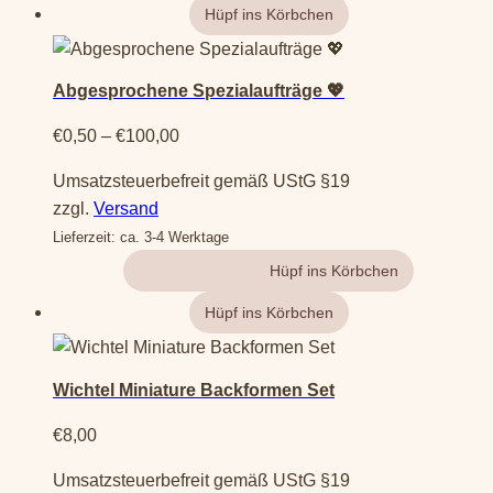
Dieses
Produkt
Abgesprochene Spezialaufträge 💖
weist
mehrere
Preisspanne:
€
0,50
–
€
100,00
Varianten
€0,50
Umsatzsteuerbefreit gemäß UStG §19
auf.
bis
zzgl.
Versand
Die
€100,00
Lieferzeit: ca. 3-4 Werktage
Optionen
können
Gehe zum Produkt
auf
der
Produktseite
gewählt
Wichtel Miniature Backformen Set
werden
€
8,00
Umsatzsteuerbefreit gemäß UStG §19