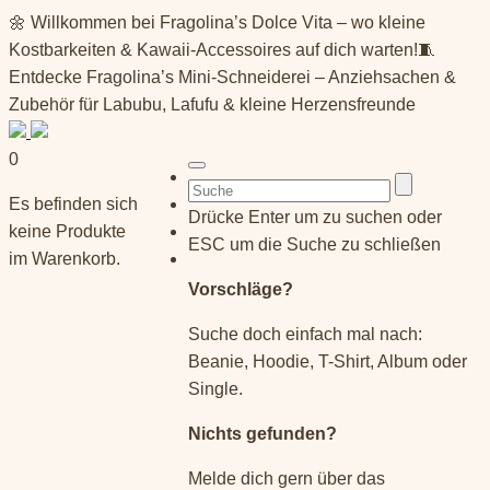
Springe
🌼 Willkommen bei Fragolina’s Dolce Vita – wo kleine
zum
Kostbarkeiten & Kawaii-Accessoires auf dich warten!🧵
Inhalt
Entdecke Fragolina’s Mini-Schneiderei – Anziehsachen &
Zubehör für Labubu, Lafufu & kleine Herzensfreunde
0
Suchen
Es befinden sich
nach:
Drücke Enter um zu suchen oder
keine Produkte
ESC um die Suche zu schließen
im Warenkorb.
Vorschläge?
Suche doch einfach mal nach:
Beanie, Hoodie, T-Shirt, Album oder
Single.
Nichts gefunden?
Melde dich gern über das