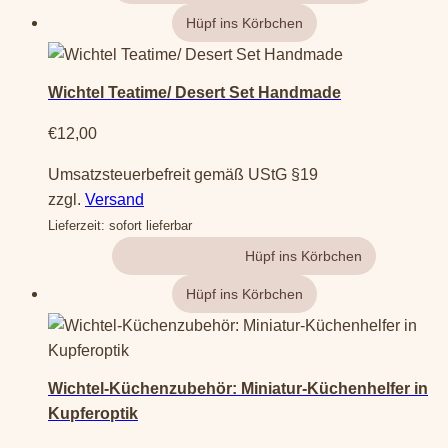
Produktseite
gewählt
werden
Wichtel Teatime/ Desert Set Handmade
€
12,00
Umsatzsteuerbefreit gemäß UStG §19
zzgl.
Versand
Lieferzeit: sofort lieferbar
Gehe zum Produkt
Wichtel-Küchenzubehör: Miniatur-Küchenhelfer in
Kupferoptik