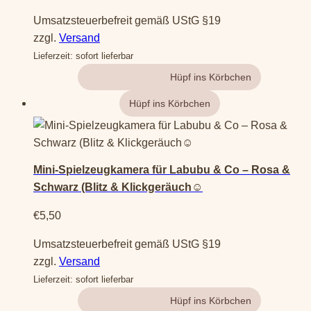
Umsatzsteuerbefreit gemäß UStG §19
zzgl.
Versand
Lieferzeit: sofort lieferbar
Gehe zum Produkt
Dieses
Produkt
weist
Mini-Spielzeugkamera für Labubu & Co – Rosa &
mehrere
Schwarz (Blitz & Klickgeräuch☺️
Varianten
auf.
€
5,50
Die
Umsatzsteuerbefreit gemäß UStG §19
Optionen
zzgl.
Versand
können
Lieferzeit: sofort lieferbar
auf
der
Gehe zum Produkt