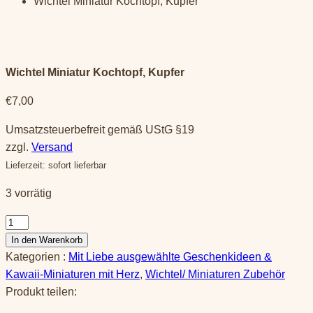
Wichtel Miniatur Kochtopf, Kupfer
Wichtel Miniatur Kochtopf, Kupfer
€
7,00
Umsatzsteuerbefreit gemäß UStG §19
zzgl.
Versand
Lieferzeit: sofort lieferbar
3 vorrätig
Wichtel
Miniatur
In den Warenkorb
Kochtopf,
Kategorien :
Mit Liebe ausgewählte Geschenkideen &
Kupfer
Kawaii-Miniaturen mit Herz
,
Wichtel/ Miniaturen Zubehör
Menge
Produkt teilen: