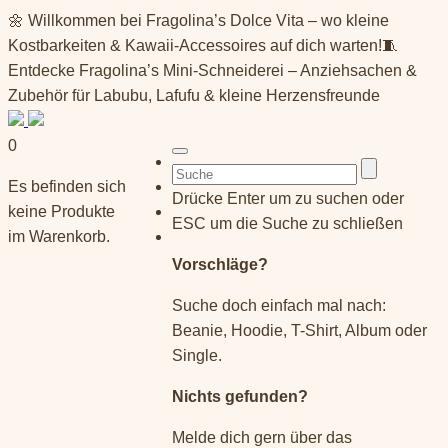
Springe
🌼 Willkommen bei Fragolina’s Dolce Vita – wo kleine
zum
Kostbarkeiten & Kawaii-Accessoires auf dich warten!🧵
Inhalt
Entdecke Fragolina’s Mini-Schneiderei – Anziehsachen &
Zubehör für Labubu, Lafufu & kleine Herzensfreunde
0
Suchen
Es befinden sich
nach:
Drücke Enter um zu suchen oder
keine Produkte
ESC um die Suche zu schließen
im Warenkorb.
Vorschläge?
Suche doch einfach mal nach:
Beanie, Hoodie, T-Shirt, Album oder
Single.
Nichts gefunden?
Melde dich gern über das