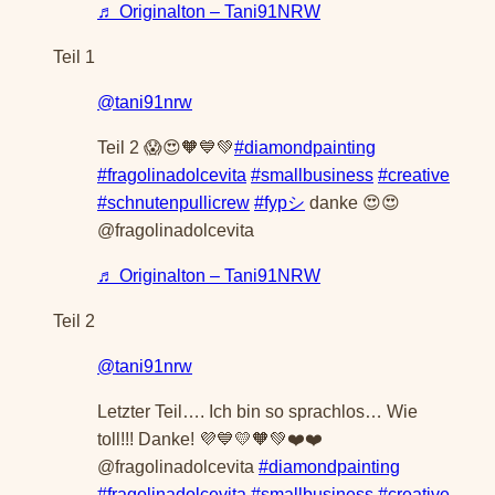
♬ Originalton – Tani91NRW
Teil 1
@tani91nrw
Teil 2 😱😍🧡💙💚
#diamondpainting
#fragolinadolcevita
#smallbusiness
#creative
#schnutenpullicrew
#fypシ
danke 😍😍
@fragolinadolcevita
♬ Originalton – Tani91NRW
Teil 2
@tani91nrw
Letzter Teil…. Ich bin so sprachlos… Wie
toll!!! Danke! 💜💙💛🧡💚❤️❤️
@fragolinadolcevita
#diamondpainting
#fragolinadolcevita
#smallbusiness
#creative