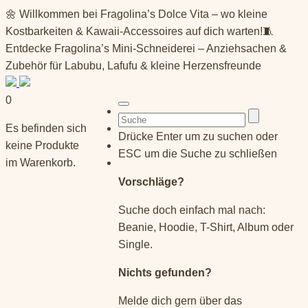
Springe
🌼 Willkommen bei Fragolina’s Dolce Vita – wo kleine
zum
Kostbarkeiten & Kawaii-Accessoires auf dich warten!🧵
Inhalt
Entdecke Fragolina’s Mini-Schneiderei – Anziehsachen &
Zubehör für Labubu, Lafufu & kleine Herzensfreunde
0
Suchen
Es befinden sich
nach:
Drücke Enter um zu suchen oder
keine Produkte
ESC um die Suche zu schließen
im Warenkorb.
Vorschläge?
Suche doch einfach mal nach:
Beanie, Hoodie, T-Shirt, Album oder
Single.
Nichts gefunden?
Melde dich gern über das