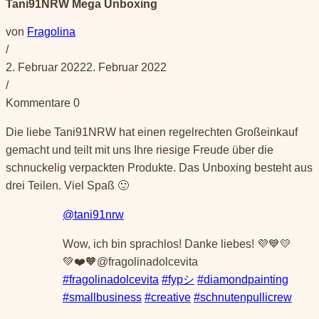
Tani91NRW Mega Unboxing
von
Fragolina
/
2. Februar 2022
2. Februar 2022
/
Kommentare 0
Die liebe Tani91NRW hat einen regelrechten Großeinkauf
gemacht und teilt mit uns Ihre riesige Freude über die
schnuckelig verpackten Produkte. Das Unboxing besteht aus
drei Teilen. Viel Spaß 🙂
@tani91nrw
Wow, ich bin sprachlos! Danke liebes! 💜💙💛
💚❤️🧡@fragolinadolcevita
#fragolinadolcevita
#fypシ
#diamondpainting
#smallbusiness
#creative
#schnutenpullicrew