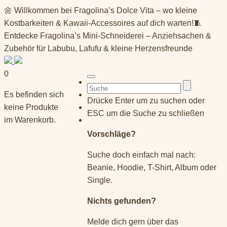
Springe
🌼 Willkommen bei Fragolina’s Dolce Vita – wo kleine
zum
Kostbarkeiten & Kawaii-Accessoires auf dich warten!🧵
Inhalt
Entdecke Fragolina’s Mini-Schneiderei – Anziehsachen &
Zubehör für Labubu, Lafufu & kleine Herzensfreunde
0
Suchen
Es befinden sich
nach:
Drücke Enter um zu suchen oder
keine Produkte
ESC um die Suche zu schließen
im Warenkorb.
Vorschläge?
Suche doch einfach mal nach:
Beanie, Hoodie, T-Shirt, Album oder
Single.
Nichts gefunden?
Melde dich gern über das