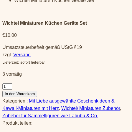
Wichtel Miniaturen Küchen Geräte Set
Wichtel Miniaturen Küchen Geräte Set
€
10,00
Umsatzsteuerbefreit gemäß UStG §19
zzgl.
Versand
Lieferzeit: sofort lieferbar
3 vorrätig
Wichtel
Miniaturen
In den Warenkorb
Küchen
Kategorien :
Mit Liebe ausgewählte Geschenkideen &
Geräte
Kawaii-Miniaturen mit Herz
,
Wichtel/ Miniaturen Zubehör
,
Set
Zubehör für Sammelfiguren wie Labubu & Co.
Menge
Produkt teilen: