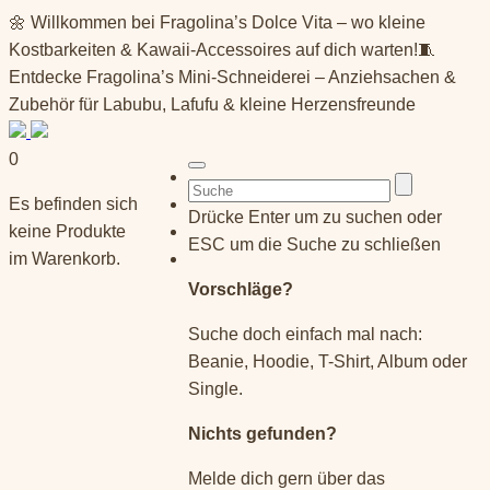
Springe
🌼 Willkommen bei Fragolina’s Dolce Vita – wo kleine
zum
Kostbarkeiten & Kawaii-Accessoires auf dich warten!🧵
Inhalt
Entdecke Fragolina’s Mini-Schneiderei – Anziehsachen &
Zubehör für Labubu, Lafufu & kleine Herzensfreunde
0
Suchen
Es befinden sich
nach:
Drücke Enter um zu suchen oder
keine Produkte
ESC um die Suche zu schließen
im Warenkorb.
Vorschläge?
Suche doch einfach mal nach:
Beanie, Hoodie, T-Shirt, Album oder
Single.
Nichts gefunden?
Melde dich gern über das