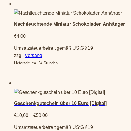
Nachtleuchtende Miniatur Schokoladen Anhänger
€
4,00
Umsatzsteuerbefreit gemäß UStG §19
zzgl.
Versand
Lieferzeit: ca. 24 Stunden
Dieses
Produkt
Geschenkgutschein über 10 Euro [Digital]
weist
mehrere
Preisspanne:
€
10,00
–
€
50,00
Varianten
€10,00
Umsatzsteuerbefreit gemäß UStG §19
auf.
bis