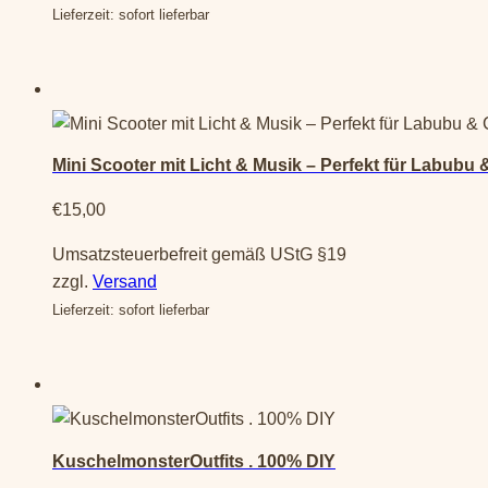
Lieferzeit: sofort lieferbar
Die
€50,00
Optionen
können
auf
Dieses
der
Produkt
Produktseite
Mini Scooter mit Licht & Musik – Perfekt für Labubu 
weist
gewählt
mehrere
werden
€
15,00
Varianten
Umsatzsteuerbefreit gemäß UStG §19
auf.
zzgl.
Versand
Die
Lieferzeit: sofort lieferbar
Optionen
können
auf
der
Produktseite
gewählt
KuschelmonsterOutfits . 100% DIY
werden