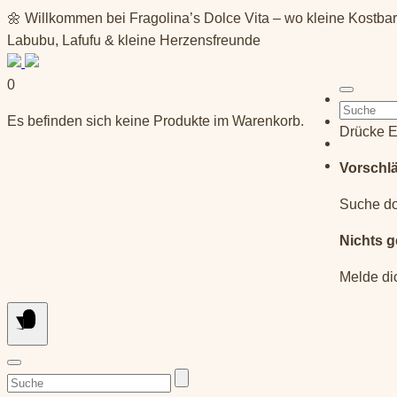
Springe
🌼 Willkommen bei Fragolina’s Dolce Vita – wo kleine Kostba
zum
Labubu, Lafufu & kleine Herzensfreunde
Inhalt
0
Suchen
Es befinden sich keine Produkte im Warenkorb.
nach:
Drücke E
Vorschl
Suche do
Nichts 
Melde di
Suchen