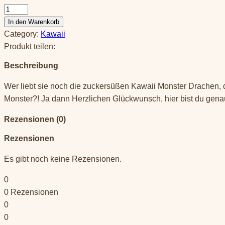
Kawaii
Kuschelmonster
In den Warenkorb
Drache,
Category:
Kawaii
braun
Produkt teilen:
Menge
Beschreibung
Wer liebt sie noch die zuckersüßen Kawaii Monster Drachen
Monster?! Ja dann Herzlichen Glückwunsch, hier bist du genau
Rezensionen (0)
Rezensionen
Es gibt noch keine Rezensionen.
0
0
Rezensionen
0
0