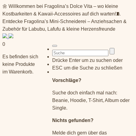
Springe
🌼 Willkommen bei Fragolina’s Dolce Vita – wo kleine
zum
Kostbarkeiten & Kawaii-Accessoires auf dich warten!🧵
Inhalt
Entdecke Fragolina’s Mini-Schneiderei – Anziehsachen &
Zubehör für Labubu, Lafufu & kleine Herzensfreunde
0
Suchen
Es befinden sich
nach:
Drücke Enter um zu suchen oder
keine Produkte
ESC um die Suche zu schließen
im Warenkorb.
Vorschläge?
Suche doch einfach mal nach:
Beanie, Hoodie, T-Shirt, Album oder
Single.
Nichts gefunden?
Melde dich gern über das