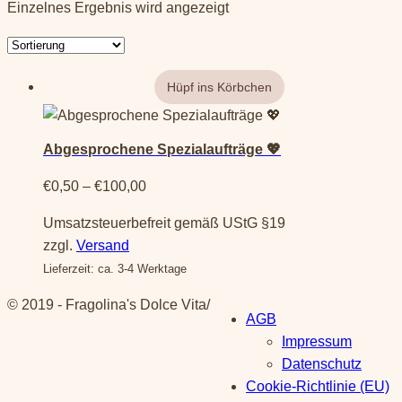
Einzelnes Ergebnis wird angezeigt
Dieses
Produkt
Abgesprochene Spezialaufträge 💖
weist
mehrere
Preisspanne:
€
0,50
–
€
100,00
Varianten
€0,50
Umsatzsteuerbefreit gemäß UStG §19
auf.
bis
zzgl.
Versand
Die
€100,00
Lieferzeit: ca. 3-4 Werktage
Optionen
können
© 2019 - Fragolina's Dolce Vita
/
auf
AGB
der
Impressum
Produktseite
Datenschutz
gewählt
Cookie-Richtlinie (EU)