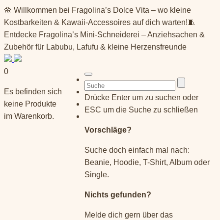
Springe
🌼 Willkommen bei Fragolina’s Dolce Vita – wo kleine
zum
Kostbarkeiten & Kawaii-Accessoires auf dich warten!🧵
Inhalt
Entdecke Fragolina’s Mini-Schneiderei – Anziehsachen &
Zubehör für Labubu, Lafufu & kleine Herzensfreunde
0
Suchen
Es befinden sich
nach:
Drücke Enter um zu suchen oder
keine Produkte
ESC um die Suche zu schließen
im Warenkorb.
Vorschläge?
Suche doch einfach mal nach:
Beanie, Hoodie, T-Shirt, Album oder
Single.
Nichts gefunden?
Melde dich gern über das