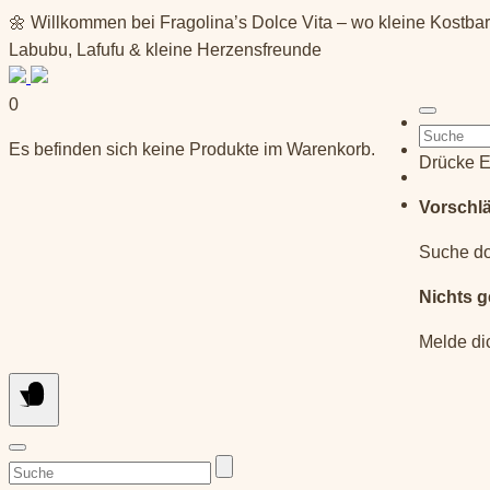
Springe
🌼 Willkommen bei Fragolina’s Dolce Vita – wo kleine Kostba
zum
Labubu, Lafufu & kleine Herzensfreunde
Inhalt
0
Suchen
Es befinden sich keine Produkte im Warenkorb.
nach:
Drücke E
Vorschl
Suche do
Nichts 
Melde di
Suchen