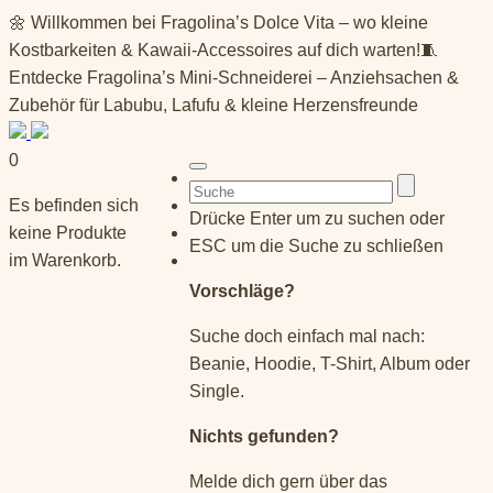
Springe
🌼 Willkommen bei Fragolina’s Dolce Vita – wo kleine
zum
Kostbarkeiten & Kawaii-Accessoires auf dich warten!🧵
Inhalt
Entdecke Fragolina’s Mini-Schneiderei – Anziehsachen &
Zubehör für Labubu, Lafufu & kleine Herzensfreunde
0
Suchen
Es befinden sich
nach:
Drücke Enter um zu suchen oder
keine Produkte
ESC um die Suche zu schließen
im Warenkorb.
Vorschläge?
Suche doch einfach mal nach:
Beanie, Hoodie, T-Shirt, Album oder
Single.
Nichts gefunden?
Melde dich gern über das