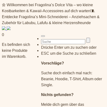
Springe
🌼 Willkommen bei Fragolina’s Dolce Vita – wo kleine
zum
Kostbarkeiten & Kawaii-Accessoires auf dich warten!🧵
Inhalt
Entdecke Fragolina’s Mini-Schneiderei – Anziehsachen &
Zubehör für Labubu, Lafufu & kleine Herzensfreunde
0
Suchen
Es befinden sich
nach:
Drücke Enter um zu suchen oder
keine Produkte
ESC um die Suche zu schließen
im Warenkorb.
Vorschläge?
Suche doch einfach mal nach:
Beanie, Hoodie, T-Shirt, Album oder
Single.
Nichts gefunden?
Melde dich gern über das