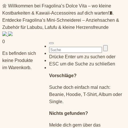
Springe
🌼 Willkommen bei Fragolina’s Dolce Vita – wo kleine
zum
Kostbarkeiten & Kawaii-Accessoires auf dich warten!🧵
Inhalt
Entdecke Fragolina’s Mini-Schneiderei – Anziehsachen &
Zubehör für Labubu, Lafufu & kleine Herzensfreunde
0
Suchen
Es befinden sich
nach:
Drücke Enter um zu suchen oder
keine Produkte
ESC um die Suche zu schließen
im Warenkorb.
Vorschläge?
Suche doch einfach mal nach:
Beanie, Hoodie, T-Shirt, Album oder
Single.
Nichts gefunden?
Melde dich gern über das