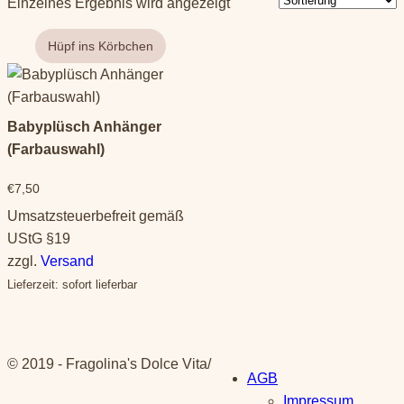
Einzelnes Ergebnis wird angezeigt
Dieses
Produkt
weist
Babyplüsch Anhänger
mehrere
(Farbauswahl)
Varianten
auf.
€
7,50
Die
Umsatzsteuerbefreit gemäß
Optionen
UStG §19
können
zzgl.
Versand
auf
Lieferzeit: sofort lieferbar
der
Produktseite
gewählt
© 2019 - Fragolina's Dolce Vita
/
werden
AGB
Impressum