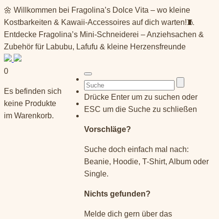
Springe
🌼 Willkommen bei Fragolina’s Dolce Vita – wo kleine
zum
Kostbarkeiten & Kawaii-Accessoires auf dich warten!🧵
Inhalt
Entdecke Fragolina’s Mini-Schneiderei – Anziehsachen &
Zubehör für Labubu, Lafufu & kleine Herzensfreunde
0
Suchen
Es befinden sich
nach:
Drücke Enter um zu suchen oder
keine Produkte
ESC um die Suche zu schließen
im Warenkorb.
Vorschläge?
Suche doch einfach mal nach:
Beanie, Hoodie, T-Shirt, Album oder
Single.
Nichts gefunden?
Melde dich gern über das