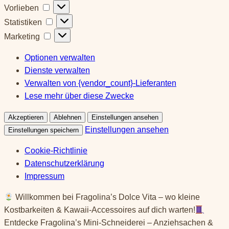
Vorlieben
Vorlieben
Statistiken
Statistiken
Marketing
Marketing
Optionen verwalten
Dienste verwalten
Verwalten von {vendor_count}-Lieferanten
Lese mehr über diese Zwecke
Akzeptieren
Ablehnen
Einstellungen ansehen
Einstellungen ansehen
Einstellungen speichern
Cookie-Richtlinie
Datenschutzerklärung
Impressum
Springe
Willkommen bei Fragolina’s Dolce Vita – wo kleine
zum
Kostbarkeiten & Kawaii-Accessoires auf dich warten!
Inhalt
Entdecke Fragolina’s Mini-Schneiderei – Anziehsachen &